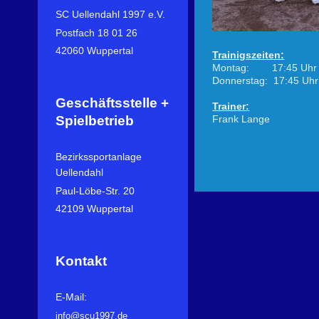
SC Uellendahl 1997 e.V.
Postfach 18 01 26
42060 Wuppertal
Trainigszeiten:
Montag: 17:45 Uhr -
Donnerstag: 17:45 Uhr
Geschäftsstelle +
Trainer:
Spielbetrieb
Frank Lange
Bezirkssportanlage
Uellendahl
Paul-Löbe-Str. 20
42109 Wuppertal
Kontakt
E-Mail:
info@scu1997.de