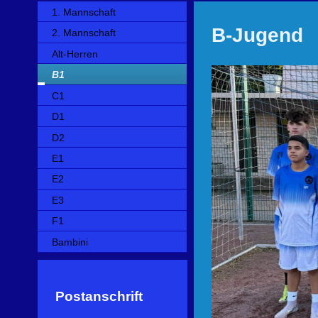
1. Mannschaft
B-Jugend
2. Mannschaft
Alt-Herren
B1
C1
D1
D2
E1
E2
E3
F1
Bambini
Postanschrift